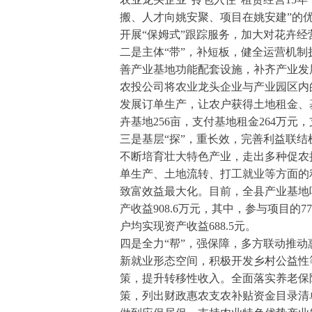
搬、人才向姚安聚、项目在姚安建”的
开展“保姆式”跟踪服务，加大对花卉
二是主体“带”，补短板，健全运营机
善产业基地功能配套设施，补齐产业发
农投公司将农业龙头企业与产业园区内
发展订单生产，让农户获得土地租金、
卉基地256亩，支付基地租金264万元，支
三是基层“探”，重长效，完善利益联
不断培育壮大特色产业，走出多种促农
单生产、土地流转、打工就业等方面的
致富效益最大化。目前，全县产业基地吸
产收益908.6万元，其中，参与项目的7
户均实现资产收益688.5元。
四是全力“帮”，强保障，多方联动推
新就业形态空间，积极开发乡村公益性
策，提升转移性收入。全面落实养老保
策，列出财政惠农支农补贴资金目录清