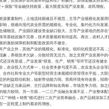
发展，切实保护农民基本利益和生产积极性。加强金融支持农村
贷＋保险”等金融扶持政策，最大限度实现产业发展、农民增收。
资源要素制约，土地流转困难且不规范，主导产业规模化发展用
影响，很难向现代农业所需的规模化、专业化、集约化方向发展
仓储物流、产业园区建设资金缺口较大。主导产业基地仍然存在“
路等基础设施不完善，技术质量规程有待提高。再次，农村人才
展的激励保障机制和配套政策尚不健全。
卉产业之外，其他产业的规模化、标准化、组织化程度还不高，
现象，养殖技术欠缺，分散经营无活力。加之支撑产业发展中的
式还没有形成，产业发展“研发、生产、销售”等环节还没有健全
全，农业投入方式单一，社会资本参与度不高，农业龙头企业等
、合作社和专业大户等新型经营主体规模经营管理水平低，大部
定的利益联结机制，辐射带动能力弱。营商环境有待改善，招商
产业缺乏当家品种、主打品牌和知名商标，市场竞争力弱。加之
的能力较弱。另一方面，一二三产业融合发展不足，产业整体配
加工”“种植＋销售”模式进行二次产业简单融合，农产品精深加
在一定程度上制约着农民增收。