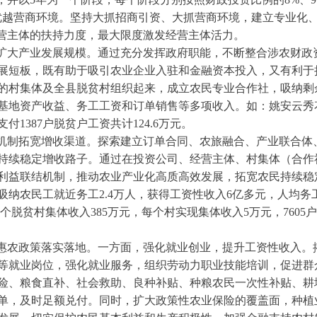
优越营商环境。坚持大抓招商引资、大抓营商环境，建立专业化
经营主体的扶持力度，最大限度激发经营主体活力。
制扩大产业发展规模。通过充分发挥政府职能，不断整合涉农财政
展短板，既有助于吸引农业企业入驻和金融资本投入，又有利于
的村集体及全县脱贫村组织起来，成立农民专业合作社，吸纳剩
基地资产收益、务工工资和订单销售等多项收入。如：姚安云秀
付1387户脱贫户工资共计124.6万元。
结机制拓宽增收渠道。探索建立订单合同、农旅融合、产业联合体
持续稳定增收路子。通过在投资公司、经营主体、村集体（合作
利益联结机制，推动农业产业化高质高效发展，拓宽农民持续稳
纳农民工就近务工2.4万人，获得工资性收入6亿多元，人均务工
7个脱贫村集体收入385万元，每个村实现集体收入5万元，7605
动惠农政策落实落地。一方面，强化就业创业，提升工资性收入。
等就业岗位，强化就业服务，组织劳动力职业技能培训，促进群
险、粮食直补、社会救助、良种补贴、种粮农民一次性补贴、耕
单，及时足额兑付。同时，扩大政策性农业保险的覆盖面，种植