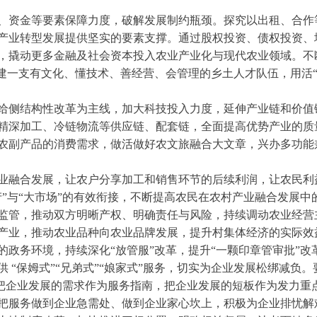
、资金等要素保障力度，破解发展制约瓶颈。探究以出租、合作
产业转型发展提供坚实的要素支撑。通过股权投资、债权投资、
，撬动更多金融及社会资本投入农业产业化与现代农业领域。不
构建一支有文化、懂技术、善经营、会管理的乡土人才队伍，用活
给侧结构性改革为主线，加大科技投入力度，延伸产业链和价值
精深加工、冷链物流等供应链、配套链，全面提高优势产业的质
农副产品的消费需求，做活做好农文旅融合大文章，兴办多功能
业融合发展，让农户分享加工和销售环节的后续利润，让农民利
产”与“大市场”的有效衔接，不断提高农民在农村产业融合发展
监管，推动双方明晰产权、明确责任与风险，持续调动农业经营
产业，推动农业品种向农业品牌发展，提升村集体经济的实际效
的政务环境，持续深化“放管服”改革，提升“一颗印章管审批”
 “保姆式”“兄弟式”“娘家式”服务，切实为企业发展松绑减负
切实把企业发展的需求作为服务指南，把企业发展的短板作为发力
把服务做到企业急需处、做到企业家心坎上，积极为企业排忧解