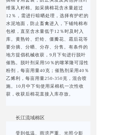
摘棉专用套装，防止头发及其他异性纤
维落入籽棉。如采摘棉花含水量超过
12％，需进行晾晒处理，选择有护栏的
水泥地面，防止畜禽进入，下铺纯棉布
包袱，直至含水量低于12％时及时入
库。黄熟铃、烂铃、僵瓣花、霜后花等
要分摘、分晒、分存、分售。有条件的
地方提倡机械收获，9月下旬进行脱叶
催熟。脱叶剂采用50％的噻苯隆可湿性
粉剂，每亩用量40克；催熟剂采用40％
乙烯利，每亩用量250-350克，混合喷
施。10月中下旬使用采棉机一次性收
获，收获后棉花直接入库存放。
长江流域棉区
受到低温、雨涝严重、光照少影