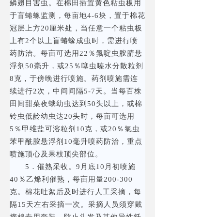
鳞翅目害虫。在棉田插置黄色粘虫板用
于盲蝽蟓监测，每亩地4-6块，置于棉花
冠层上方20厘米处，当任意一个粘虫板
上有2个以上盲蝽蟓成虫时，需进行喷
药防治。每亩可选用22％氟啶虫胺腈悬
浮剂50毫升，或25％噻虫嗪水分散粒剂
8克，于傍晚进行喷施。药剂喷施需连
续进行2次，中间间隔5-7天。当每百株
田间甜菜夜蛾幼虫达到50头以上，或棉
铃虫低龄幼虫达20头时，每亩可选用
5％甲维盐可溶粒剂10克，或20％氯虫
苯甲酰胺悬浮剂10毫升喷药防治，重点
喷施顶心及果枝顶尖部位。
5．催熟采收。9月底10月初喷施
40％乙烯利催熟，每亩用量200-300
克。棉花吐絮后及时进行人工采摘，每
隔15天左右采摘一次。采摘人员须穿戴