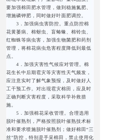
要加强棉田肥水管理，做到稳施氮肥、
增施磷钾肥，同时做好叶面肥调控。
3．加强病虫害防控。重点防控棉
花黄萎病、棉蚜虫、盲蝽蟓、棉铃虫、
红蜘蛛等病虫害，加强生物菌肥和药剂
管理，将棉花病虫危害程度降低到最低
点。
4．加强灾害性气候应对管理。棉
花生长中后期雹灾等灾害性天气频发，
应注意实时了解气象预报，及时做好人
工干预工作。对出现雹灾棉田，应及时
正确判断灾害程度，采取科学补救措
施。
5．加强棉花采收管理。合理选用
脱叶催熟剂，严格按照脱叶催熟技术标
准和要求喷施脱叶催熟剂；做好棉田“三
丝”防控，特别是手采棉田，禁止使用化