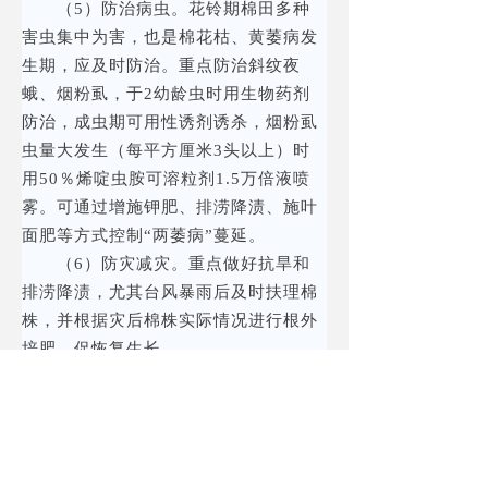
（5）防治病虫。花铃期棉田多种
害虫集中为害，也是棉花枯、黄萎病发
生期，应及时防治。重点防治斜纹夜
蛾、烟粉虱，于2幼龄虫时用生物药剂
防治，成虫期可用性诱剂诱杀，烟粉虱
虫量大发生（每平方厘米3头以上）时
用50％烯啶虫胺可溶粒剂1.5万倍液喷
雾。可通过增施钾肥、排涝降渍、施叶
面肥等方式控制“两萎病”蔓延。
（6）防灾减灾。重点做好抗旱和
排涝降渍，尤其台风暴雨后及时扶理棉
株，并根据灾后棉株实际情况进行根外
培肥，促恢复生长。
（7）及时采收。棉铃铃壳开裂后1
周左右及时采收，做到分收、分晒、分
藏、分售，严防“三丝”。
2．麦（油）后直播棉田中后期管