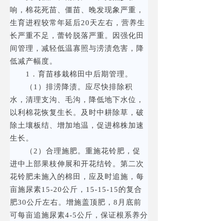
响，棉花死苗、僵苗、晚发现象严重，
生育进程较常年延后20天左右，营养生
长严重不足，蕾铃脱落严重。因强化田
间管理，减轻低温寡照与涝渍危害，降
低减产幅度。
1．育苗移栽棉田中后期管理。
（1）排涝降渍。应尽快排除积
水，清理支沟、毛沟，降低地下水位，
以利棉花恢复生长。及时中耕除草，破
除土壤板结、增加地温，促进棉株加速
生长。
（2）合理施肥。重施花铃肥，促
进中上部果枝伸展和开花结铃。第二次
花铃肥未施入的棉田，应及时追施，每
亩施尿素15-20公斤，15-15-15的复合
肥30公斤左右。增施盖顶肥，8月底前
可每亩追施尿素4-5公斤，保证根系养分