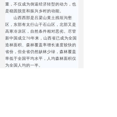
重，不仅成为倒逼经济转型的动力，也
是稳固脱贫和振兴乡村的动能。
山西西部是吕梁山黄土残垣沟壑
区，东部有太行山干石山区，北部又是
高寒冷凉区，自然条件相对恶劣。尽管
新中国成立70年来，山西省已成为全国
造林面积、森林覆盖率增长速度较快的
省份，但全省仍然缺林少绿，森林覆盖
率低于全国平均水平，人均森林面积仅
为全国人均的一半。
“生态脆弱与深度贫困交织，如何在
一个战场上打赢两场战役，是我们必须
统筹考虑的事情。”山西省扶贫办主任刘
志杰说。
山西实施覆盖全省的“两山七河”生
态工程，省政府每周公布汾河流域治污
情况，确保到明年全面消除劣Ⅴ类断