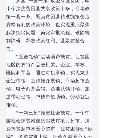
实施“一县一策”攻坚深度贫困，即
十个深度贫困县共享政策十条，专享政
策一县一条。既为贫困县精准施策创造
宽松有利的政策环境，也实现重点聚焦
解决突出问题、简化审批流程、破除机
制障碍、释放政策红利、凝聚攻坚合
力。
“五进九销”启动消费扶贫。让贫困
地区的农特产品进机关、企业、学校、
医院和军营，通过对接承销，实现龙头
企业带销、宣传推介展销、商场超市直
销、电子商务营销、基地认领订销、旅
游带动促销、帮扶单位助销、劳动就业
推销。
“一网三超”推进社会扶贫。一个中
国社会扶贫网连接起扶贫项目超市、消
费扶贫超市和爱心超市，让贫困群众“触
网”、各类需求上网、社会各界爱心人士